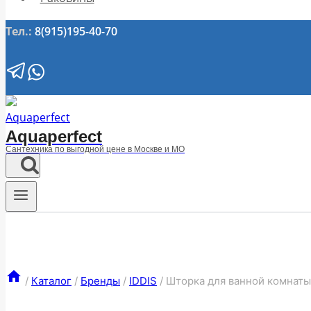
Тел.:
8(915)195-40-70
Aquaperfect
Сантехника по выгодной цене в Москве и МО
/
Каталог
/
Бренды
/
IDDIS
/
Шторка для ванной комнаты