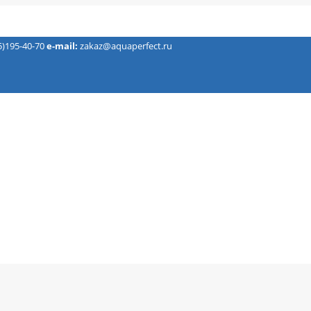
5)195-40-70
e-mail:
zakaz@aquaperfect.ru