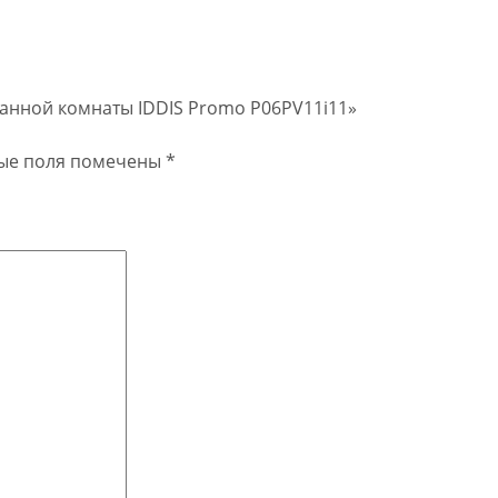
ванной комнаты IDDIS Promo P06PV11i11»
ые поля помечены
*