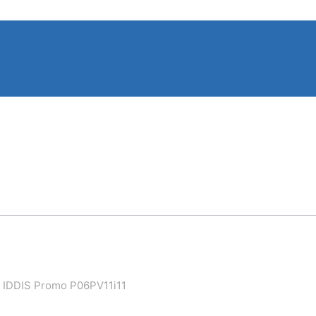
 IDDIS Promo P06PV11i11