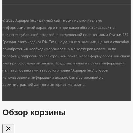
© 2026 Aquaperfect - Данный сайт носит исключительно
информационный характер и ни при каких обстоятельствах не
является публичной офертой, определяемой положениями Статьи 437
Гражданского кодекса РФ. Точные данные о наличии, ценах и способах
приобретения необходимо узнавать у менеджеров магазина по
телефону, запросом по электронной почте, через форму обратной связи
или при оформлении заказа. Представленная на сайте информация
является объектами авторского права "Aquaperfect". Любое
использование информации должно быть согласовано с
администрацией данного интернет-магазина.
Обзор корзины