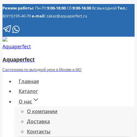
Перейти
Режим работы:
Пн-Пт:
9:00-18:00
Сб:
9:00-16:00
Вс:выходной
Тел.:
8(915)195-40-70
e-mail:
zakaz@aquaperfect.ru
к
содержимому
Aquaperfect
Сантехника по выгодной цене в Москве и МО
Главная
Каталог
О нас
О компании
Доставка
Контакты