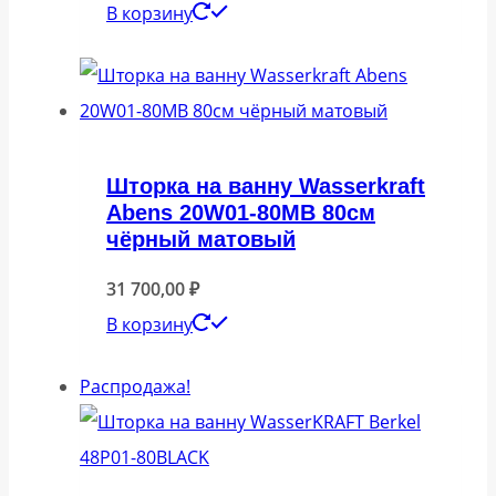
цена
цена:
В корзину
составляла
18
25
930,00 ₽.
240,00 ₽.
Шторка на ванну Wasserkraft
Abens 20W01-80MB 80см
чёрный матовый
31 700,00
₽
В корзину
Распродажа!