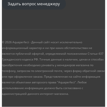
Задать вопрос менеджеру
© 2026 Aquaperfect - Данный сайт носит исключительно
информационный характер и ни при каких обстоятельствах не
является публичной офертой, определяемой положениями Статьи 437
Гражданского кодекса РФ. Точные данные о наличии, ценах и способах
приобретения необходимо узнавать у менеджеров магазина по
телефону, запросом по электронной почте, через форму обратной связи
или при оформлении заказа. Представленная на сайте информация
является объектами авторского права "Aquaperfect". Любое
использование информации должно быть согласовано с
администрацией данного интернет-магазина.