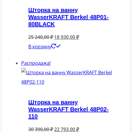
Шторка на ванну
WasserKRAFT Berkel 48P01-
80BLACK
Первоначальная
Текущая
25 240,00
₽
18 930,00
₽
цена
цена:
В корзину
составляла
18
Распродажа!
25
930,00 ₽.
240,00 ₽.
Шторка на ванну
WasserKRAFT Berkel 48P02-
110
Первоначальная
Текущая
30 390,00
₽
22 793,00
₽