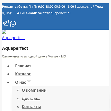
Перейти
Режим работы:
Пн-Пт:
9:00-18:00
Сб:
9:00-16:00
Вс:выходной
Тел.:
8(915)195-40-70
e-mail:
zakaz@aquaperfect.ru
к
содержимому
Aquaperfect
Сантехника по выгодной цене в Москве и МО
Главная
Каталог
О нас
О компании
Доставка
Контакты