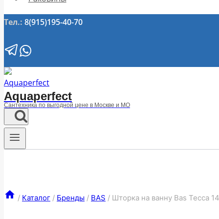
Тел.:
8(915)195-40-70
Aquaperfect
Сантехника по выгодной цене в Москве и МО
/
Каталог
/
Бренды
/
BAS
/
Шторка на ванну Bas Тесса 1