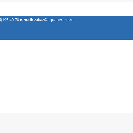
5)195-40-70
e-mail:
zakaz@aquaperfect.ru