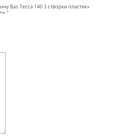
нну Bas Тесса 140 3 створки пластик»
ены
*