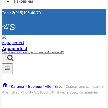
Раковины
Тел.:
8(915)195-40-70
Aquaperfect
Сантехника по выгодной цене в Москве и МО
/
Каталог
/
Бренды
/
Allen Brau
/
Смеситель для ванны
Allen Brau Priority 5.31008-BN Никель брашированный