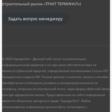
(строительный рынок «ТРАКТ ТЕРМИНАЛ»)
Задать вопрос менеджеру
© 2026 Aquaperfect - Данный сайт носит исключительно
информационный характер и ни при каких обстоятельствах не
является публичной офертой, определяемой положениями Статьи 437
Гражданского кодекса РФ. Точные данные о наличии, ценах и способах
приобретения необходимо узнавать у менеджеров магазина по
телефону, запросом по электронной почте, через форму обратной связи
или при оформлении заказа. Представленная на сайте информация
является объектами авторского права "Aquaperfect". Любое
использование информации должно быть согласовано с