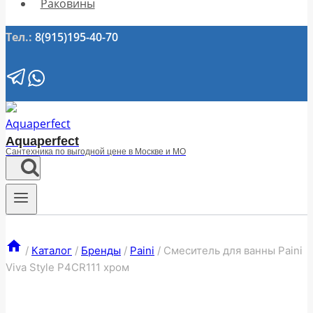
Раковины
Тел.:
8(915)195-40-70
Aquaperfect
Сантехника по выгодной цене в Москве и МО
/
Каталог
/
Бренды
/
Paini
/
Смеситель для ванны Paini
Viva Style P4CR111 хром