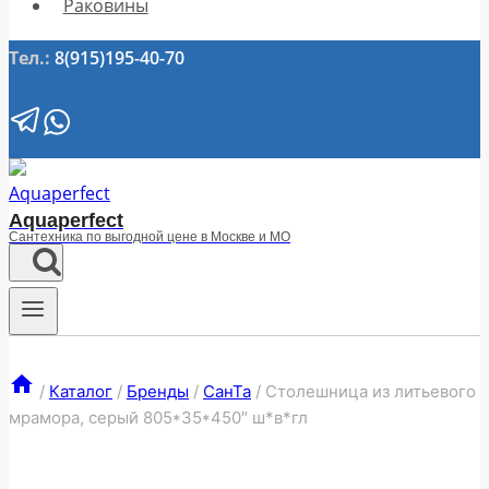
Раковины
Тел.:
8(915)195-40-70
Aquaperfect
Сантехника по выгодной цене в Москве и МО
/
Каталог
/
Бренды
/
СанТа
/
Столешница из литьевого
мрамора, серый 805*35*450″ ш*в*гл