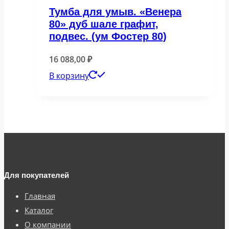
Тумба для умыв. «Венера
80» дуб шале графит,
подвес. (ум Фостер 80)
16 088,00
₽
В корзину
Для покупателей
Главная
Каталог
О компании