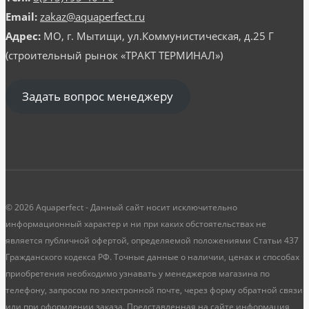
Email:
zakaz@aquaperfect.ru
Адрес:
МО, г. Мытищи, ул.Коммунистическая, д.25 Г
(строительный рынок «ТРАКТ ТЕРМИНАЛ»)
Задать вопрос менеджеру
© 2026 Aquaperfect - Данный сайт носит исключительно
информационный характер и ни при каких обстоятельствах не
является публичной офертой, определяемой положениями Статьи 437
Гражданского кодекса РФ. Точные данные о наличии, ценах и способах
приобретения необходимо узнавать у менеджеров магазина по
телефону, запросом по электронной почте, через форму обратной связи
или при оформлении заказа. Представленная на сайте информация