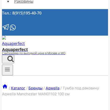
Раковины
Тел.:
8(915)195-40-70
Aquaperfect
Сантехника по выгодной цене в Москве и МО
/
Каталог
/
Бренды
/
Aqwella
/
Тумба под раковину
Aqwella Manchester MAN01102 100 см