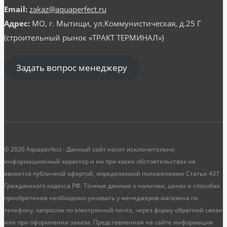
Email:
zakaz@aquaperfect.ru
Адрес:
МО, г. Мытищи, ул.Коммунистическая, д.25 Г
(строительный рынок «ТРАКТ ТЕРМИНАЛ»)
Задать вопрос менеджеру
© 2026 Aquaperfect - Данный сайт носит исключительно
информационный характер и ни при каких обстоятельствах не
является публичной офертой, определяемой положениями Статьи 437
Гражданского кодекса РФ. Точные данные о наличии, ценах и способах
приобретения необходимо узнавать у менеджеров магазина по
телефону, запросом по электронной почте, через форму обратной связи
или при оформлении заказа. Представленная на сайте информация