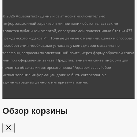
© 2026 Aquaperfect - Данный сайт носит исключительно
информационный характер и ни при каких обстоятельствах не
является публичной офертой, определяемой положениями Статьи 437
Гражданского кодекса РФ. Точные данные о наличии, ценах и способах
приобретения необходимо узнавать у менеджеров магазина по
телефону, запросом по электронной почте, через форму обратной связи
или при оформлении заказа. Представленная на сайте информация
является объектами авторского права "Aquaperfect". Любое
использование информации должно быть согласовано с
администрацией данного интернет-магазина.
Обзор корзины