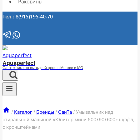
Раковины
Тел.:
8(915)195-40-70
Aquaperfect
Сантехника по выгодной цене в Москве и МО
/
Каталог
/
Бренды
/
СанТа
/
Умывальник над
стиральной машиной «Юпитер мини 500*90*600» ш/в/гл,
с кронштейнами