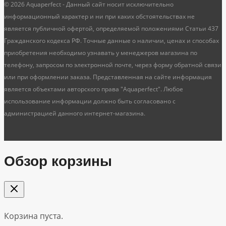
© 2026 Aquaperfect - Данный сайт носит исключительно
информационный характер и ни при каких обстоятельствах не
является публичной офертой, определяемой положениями Статьи 437
Гражданского кодекса РФ. Точные данные о наличии, ценах и способах
приобретения необходимо узнавать у менеджеров магазина по
телефону, запросом по электронной почте, через форму обратной связи
или при оформлении заказа. Представленная на сайте информация
является объектами авторского права "Aquaperfect". Любое
использование информации должно быть согласовано с
администрацией данного интернет-магазина.
Обзор корзины
Корзина пуста.