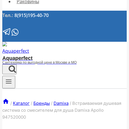
Раковины
Тел.:
8(915)195-40-70
Aquaperfect
Сантехника по выгодной цене в Москве и МО
/
Каталог
/
Бренды
/
Damixa
/
Встраиваемая душевая
система со смесителем для душа Damixa Apollo
947520000