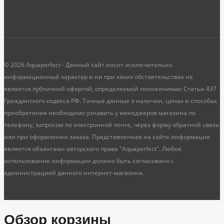
© 2026 Aquaperfect - Данный сайт носит исключительно
информационный характер и ни при каких обстоятельствах не
является публичной офертой, определяемой положениями Статьи 437
Гражданского кодекса РФ. Точные данные о наличии, ценах и способах
приобретения необходимо узнавать у менеджеров магазина по
телефону, запросом по электронной почте, через форму обратной связи
или при оформлении заказа. Представленная на сайте информация
является объектами авторского права "Aquaperfect". Любое
использование информации должно быть согласовано с
администрацией данного интернет-магазина.
Обзор корзины