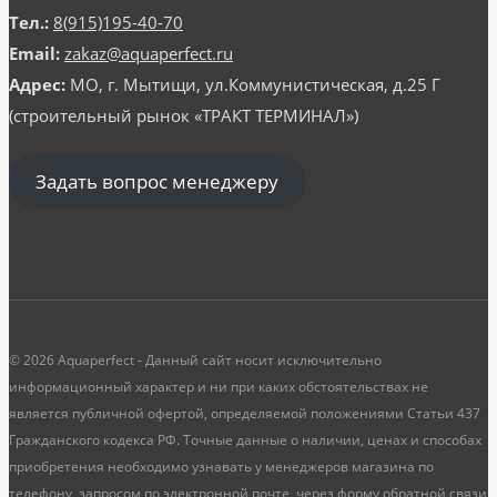
Тел.:
8(915)195-40-70
Email:
zakaz@aquaperfect.ru
Адрес:
МО, г. Мытищи, ул.Коммунистическая, д.25 Г
(строительный рынок «ТРАКТ ТЕРМИНАЛ»)
Задать вопрос менеджеру
© 2026 Aquaperfect - Данный сайт носит исключительно
информационный характер и ни при каких обстоятельствах не
является публичной офертой, определяемой положениями Статьи 437
Гражданского кодекса РФ. Точные данные о наличии, ценах и способах
приобретения необходимо узнавать у менеджеров магазина по
телефону, запросом по электронной почте, через форму обратной связи