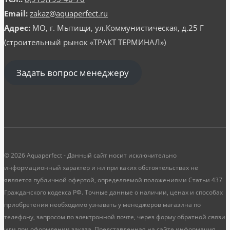
Email:
zakaz@aquaperfect.ru
Адрес:
МО, г. Мытищи, ул.Коммунистическая, д.25 Г
(строительный рынок «ТРАКТ ТЕРМИНАЛ»)
Задать вопрос менеджеру
© 2026 Aquaperfect - Данный сайт носит исключительно
информационный характер и ни при каких обстоятельствах не
является публичной офертой, определяемой положениями Статьи 437
Гражданского кодекса РФ. Точные данные о наличии, ценах и способах
приобретения необходимо узнавать у менеджеров магазина по
телефону, запросом по электронной почте, через форму обратной связи
или при оформлении заказа. Представленная на сайте информация