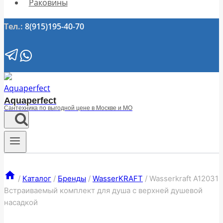
Раковины
Тел.:
8(915)195-40-70
Aquaperfect
Сантехника по выгодной цене в Москве и МО
/
Каталог
/
Бренды
/
WasserKRAFT
/
Wasserkraft А12031
Встраиваемый комплект для душа с верхней душевой
насадкой