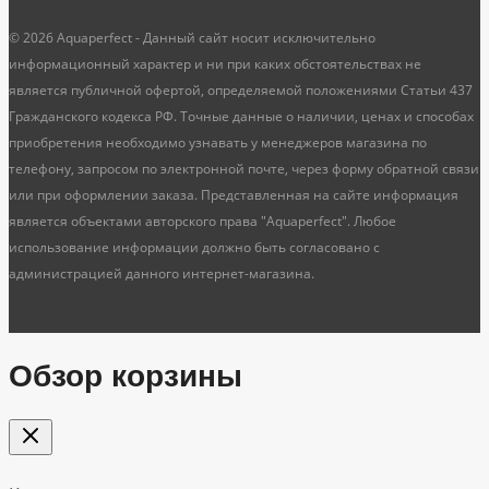
© 2026 Aquaperfect - Данный сайт носит исключительно
информационный характер и ни при каких обстоятельствах не
является публичной офертой, определяемой положениями Статьи 437
Гражданского кодекса РФ. Точные данные о наличии, ценах и способах
приобретения необходимо узнавать у менеджеров магазина по
телефону, запросом по электронной почте, через форму обратной связи
или при оформлении заказа. Представленная на сайте информация
является объектами авторского права "Aquaperfect". Любое
использование информации должно быть согласовано с
администрацией данного интернет-магазина.
Обзор корзины