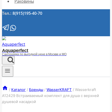
Раковины
Тел.:
8(915)195-40-70
Aquaperfect
Сантехника по выгодной цене в Москве и МО
/
Каталог
/
Бренды
/
WasserKRAFT
/
Wasserkraft
A12429 Встраиваемый комплект для душа с верхней
душевой насадкой