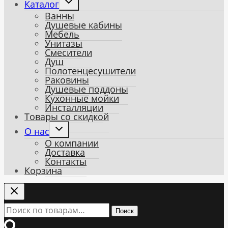
Каталог
child
Ванны
menu
Душевые кабины
Мебель
Унитазы
Смесители
Душ
Полотенцесушители
Раковины
Душевые поддоны
Кухонные мойки
Инсталляции
Товары со скидкой
Toggle
О нас
child
О компании
menu
Доставка
Контакты
Корзина
Искать:
Поиск