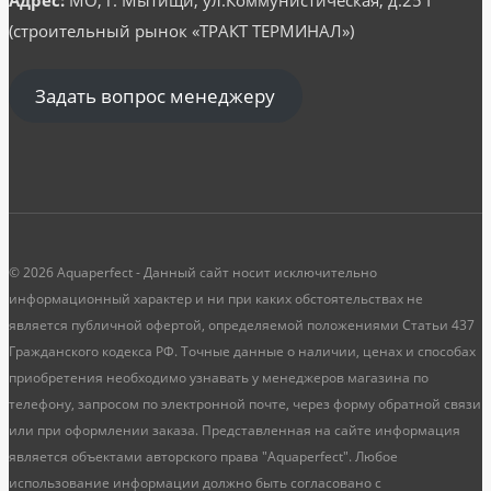
(строительный рынок «ТРАКТ ТЕРМИНАЛ»)
Задать вопрос менеджеру
© 2026 Aquaperfect - Данный сайт носит исключительно
информационный характер и ни при каких обстоятельствах не
является публичной офертой, определяемой положениями Статьи 437
Гражданского кодекса РФ. Точные данные о наличии, ценах и способах
приобретения необходимо узнавать у менеджеров магазина по
телефону, запросом по электронной почте, через форму обратной связи
или при оформлении заказа. Представленная на сайте информация
является объектами авторского права "Aquaperfect". Любое
использование информации должно быть согласовано с