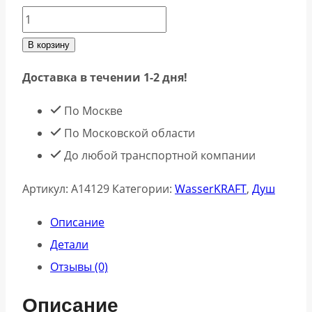
Количество
товара
В корзину
Wasserkraft
Доставка в течении 1-2 дня!
A14129
Встраиваемый
По Москве
комплект
По Московской области
для
До любой транспортной компании
душа
Артикул:
A14129
Категории:
WasserKRAFT
,
Душ
с
верхней
Описание
душевой
Детали
насадкой
Отзывы (0)
и
Описание
лейкой