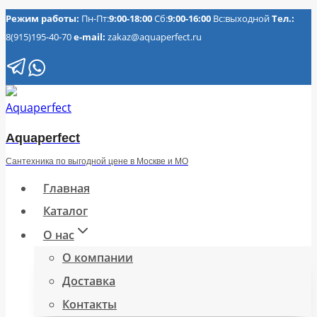
Перейти
Режим работы:
Пн-Пт:
9:00-18:00
Сб:
9:00-16:00
Вс:выходной
Тел.:
8(915)195-40-70
e-mail:
zakaz@aquaperfect.ru
к
содержимому
Aquaperfect
Сантехника по выгодной цене в Москве и МО
Главная
Каталог
О нас
О компании
Доставка
Контакты