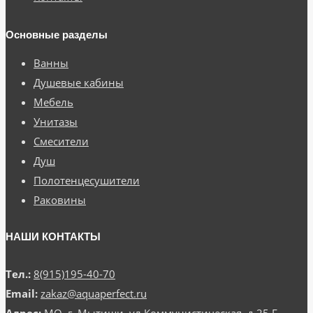
Основные разделы
Ванны
Душевые кабины
Мебель
Унитазы
Смесители
Душ
Полотенцесушители
Раковины
НАШИ КОНТАКТЫ
Тел.:
8(915)195-40-70
Email:
zakaz@aquaperfect.ru
Адрес:
МО, г. Мытищи, ул.Коммунистическая, д.25 Г