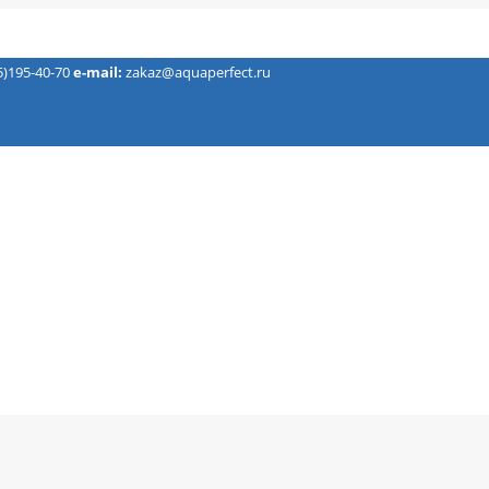
5)195-40-70
e-mail:
zakaz@aquaperfect.ru