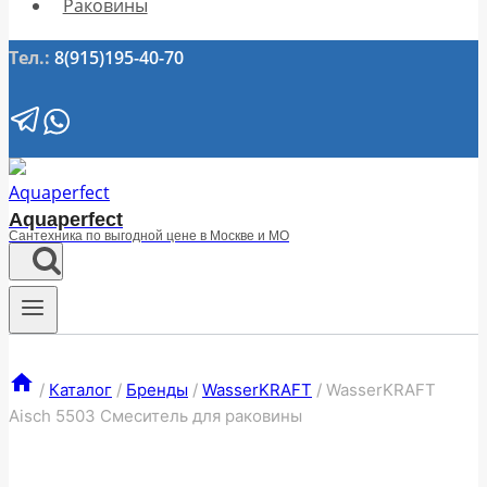
Раковины
Тел.:
8(915)195-40-70
Aquaperfect
Сантехника по выгодной цене в Москве и МО
/
Каталог
/
Бренды
/
WasserKRAFT
/
WasserKRAFT
Aisch 5503 Смеситель для раковины