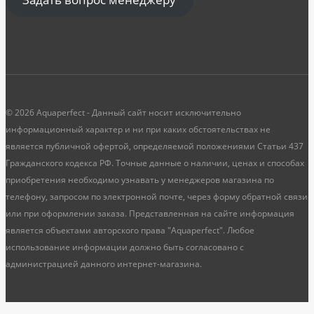
© 2026 Aquaperfect - Данный сайт носит исключительно
информационный характер и ни при каких обстоятельствах не
является публичной офертой, определяемой положениями Статьи 437
Гражданского кодекса РФ. Точные данные о наличии, ценах и способах
приобретения необходимо узнавать у менеджеров магазина по
телефону, запросом по электронной почте, через форму обратной связи
или при оформлении заказа. Представленная на сайте информация
является объектами авторского права "Aquaperfect". Любое
использование информации должно быть согласовано с
администрацией данного интернет-магазина.