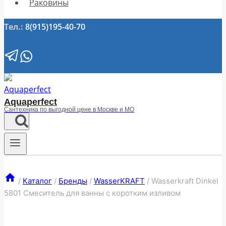
Раковины
Тел.:
8(915)195-40-70
Aquaperfect
Сантехника по выгодной цене в Москве и МО
/
Каталог
/
Бренды
/
WasserKRAFT
/
Wasserkraft Dinkel
5801 Смеситель для ванны с коротким изливом