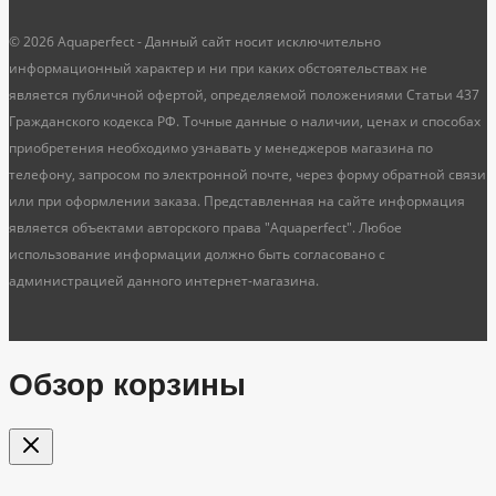
© 2026 Aquaperfect - Данный сайт носит исключительно
информационный характер и ни при каких обстоятельствах не
является публичной офертой, определяемой положениями Статьи 437
Гражданского кодекса РФ. Точные данные о наличии, ценах и способах
приобретения необходимо узнавать у менеджеров магазина по
телефону, запросом по электронной почте, через форму обратной связи
или при оформлении заказа. Представленная на сайте информация
является объектами авторского права "Aquaperfect". Любое
использование информации должно быть согласовано с
администрацией данного интернет-магазина.
Обзор корзины