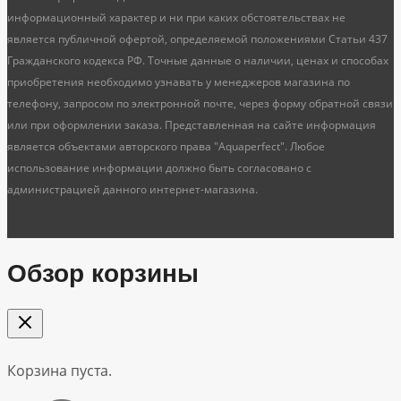
информационный характер и ни при каких обстоятельствах не
является публичной офертой, определяемой положениями Статьи 437
Гражданского кодекса РФ. Точные данные о наличии, ценах и способах
приобретения необходимо узнавать у менеджеров магазина по
телефону, запросом по электронной почте, через форму обратной связи
или при оформлении заказа. Представленная на сайте информация
является объектами авторского права "Aquaperfect". Любое
использование информации должно быть согласовано с
администрацией данного интернет-магазина.
Обзор корзины
Корзина пуста.