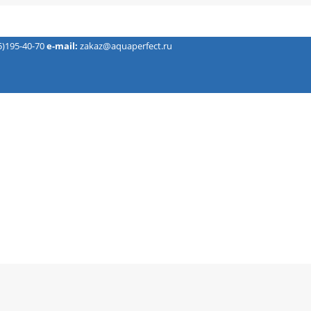
5)195-40-70
e-mail:
zakaz@aquaperfect.ru