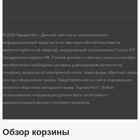
© 2026 Aquaperfect - Данный сайт носит исключительно
информационный характер и ни при каких обстоятельствах не
является публичной офертой, определяемой положениями Статьи 437
Гражданского кодекса РФ. Точные данные о наличии, ценах и способах
приобретения необходимо узнавать у менеджеров магазина по
телефону, запросом по электронной почте, через форму обратной связи
или при оформлении заказа. Представленная на сайте информация
является объектами авторского права "Aquaperfect". Любое
использование информации должно быть согласовано с
администрацией данного интернет-магазина.
Обзор корзины