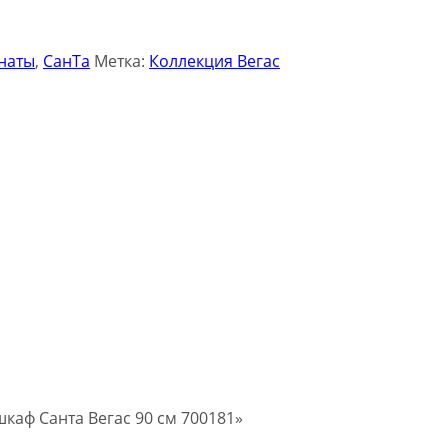
наты
,
СанТа
Метка:
Коллекция Вегас
шкаф Санта Вегас 90 см 700181»