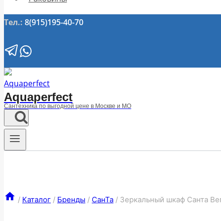
Тел.:
8(915)195-40-70
Aquaperfect
Сантехника по выгодной цене в Москве и МО
/
Каталог
/
Бренды
/
СанТа
/
Зеркальный шкаф Санта Вег