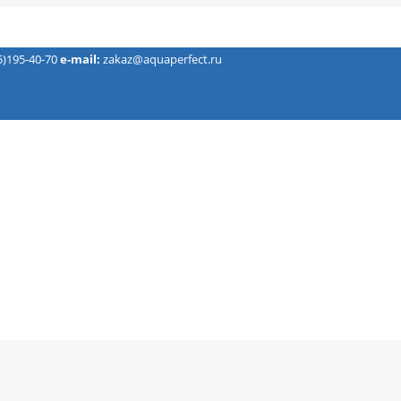
5)195-40-70
e-mail:
zakaz@aquaperfect.ru