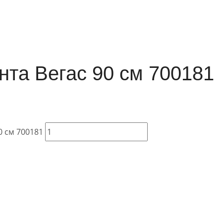
та Вегас 90 см 700181
0 см 700181