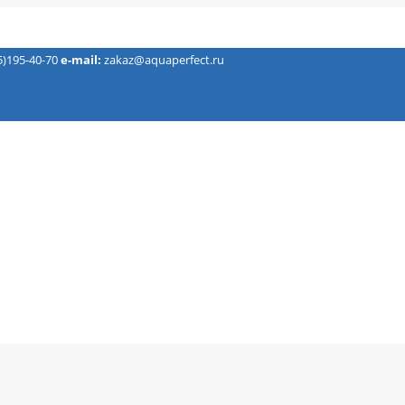
5)195-40-70
e-mail:
zakaz@aquaperfect.ru