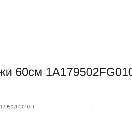
джи 60см 1A179502FG01
A179502FG010