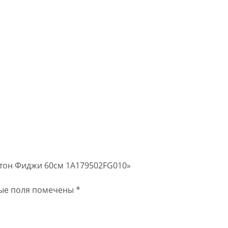
ватон Фиджи 60см 1A179502FG010»
ые поля помечены
*