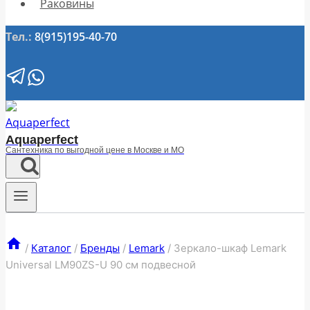
Раковины
Тел.:
8(915)195-40-70
Aquaperfect
Сантехника по выгодной цене в Москве и МО
/
Каталог
/
Бренды
/
Lemark
/
Зеркало-шкаф Lemark
Universal LM90ZS-U 90 см подвесной