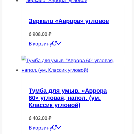
Зеркало «Аврора» угловое
6 908,00
₽
В корзину
Тумба для умыв. «Аврора
60» угловая, напол. (ум.
Классик угловой)
6 402,00
₽
В корзину