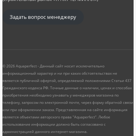
Задать вопрос менеджеру
© 2026 Aquaperfect - Данный сайт носит исключительно
информационный характер и ни при каких обстоятельствах не
является публичной офертой, определяемой положениями Статьи 437
Гражданского кодекса РФ. Точные данные о наличии, ценах и способах
приобретения необходимо узнавать у менеджеров магазина по
телефону, запросом по электронной почте, через форму обратной связи
или при оформлении заказа. Представленная на сайте информация
является объектами авторского права "Aquaperfect". Любое
использование информации должно быть согласовано с
администрацией данного интернет-магазина.