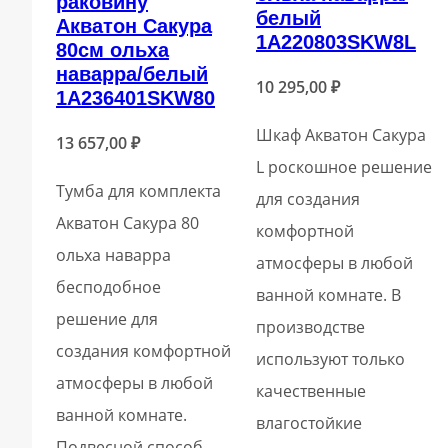
раковину
белый
Акватон Сакура
1A220803SKW8L
80см ольха
наварра/белый
10 295,00
₽
1A236401SKW80
Шкаф Акватон Сакура
13 657,00
₽
L роскошное решение
Тумба для комплекта
для создания
Акватон Сакура 80
комфортной
ольха наварра
атмосферы в любой
бесподобное
ванной комнате. В
решение для
производстве
создания комфортной
используют только
атмосферы в любой
качественные
ванной комнате.
влагостойкие
Подвесной способ