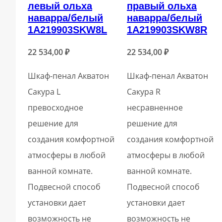
левый ольха
правый ольха
наварра/белый
наварра/белый
1A219903SKW8L
1A219903SKW8R
22 534,00
₽
22 534,00
₽
Шкаф-пенал Акватон
Шкаф-пенал Акватон
Сакура L
Сакура R
превосходное
несравненное
решение для
решение для
создания комфортной
создания комфортной
атмосферы в любой
атмосферы в любой
ванной комнате.
ванной комнате.
Подвесной способ
Подвесной способ
установки дает
установки дает
возможность не
возможность не