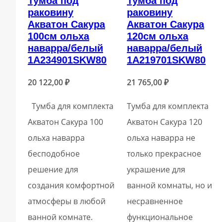
Тумба под
Тумба под
раковину
раковину
Акватон Сакура
Акватон Сакура
100см ольха
120см ольха
наварра/белый
наварра/белый
1A234901SKW80
1A219701SKW80
20 122,00
₽
21 765,00
₽
Тумба для комплекта
Тумба для комплекта
Акватон Сакура 100
Акватон Сакура 120
ольха наварра
ольха наварра не
бесподобное
только прекрасное
решение для
украшение для
создания комфортной
ванной комнаты, но и
атмосферы в любой
несравненное
ванной комнате.
функциональное