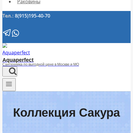
Раковины
Тел.:
8(915)195-40-70
Aquaperfect
Сантехника по выгодной цене в Москве и МО
Коллекция Сакура