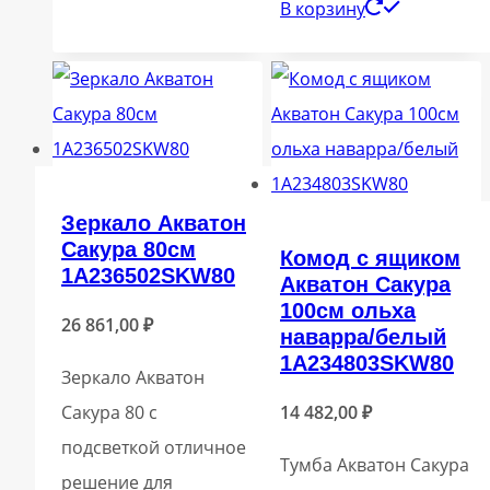
В корзину
Зеркало Акватон
Сакура 80см
Комод с ящиком
1A236502SKW80
Акватон Сакура
100см ольха
26 861,00
₽
наварра/белый
1A234803SKW80
Зеркало Акватон
Сакура 80 с
14 482,00
₽
подсветкой отличное
Тумба Акватон Сакура
решение для