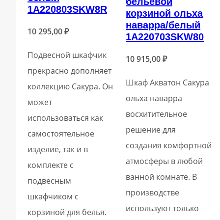
бельевой
1A220803SKW8R
корзиной ольха
наварра/белый
10 295,00
₽
1A220703SKW80
Подвесной шкафчик
10 915,00
₽
прекрасно дополняет
Шкаф Акватон Сакура
коллекцию Сакура. Он
ольха наварра
может
восхитительное
использоваться как
решение для
самостоятельное
создания комфортной
изделие, так и в
атмосферы в любой
комплекте с
ванной комнате. В
подвесным
производстве
шкафчиком с
используют только
корзиной для белья.