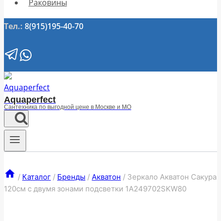
Раковины
Тел.:
8(915)195-40-70
Aquaperfect
Сантехника по выгодной цене в Москве и МО
/
Каталог
/
Бренды
/
Акватон
/
Зеркало Акватон Сакура
120см с двумя зонами подсветки 1A249702SKW80