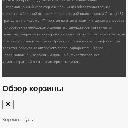
информационный характер и ни при каких обстоятельствах не
является публичной офертой, определяемой положениями Статьи 437
Гражданского кодекса РФ. Точные данные о наличии, ценах и способах
приобретения необходимо узнавать у менеджеров магазина по
телефону, запросом по электронной почте, через форму обратной связи
или при оформлении заказа. Представленная на сайте информация
является объектами авторского права "Aquaperfect". Любое
использование информации должно быть согласовано с
администрацией данного интернет-магазина.
Обзор корзины
Корзина пуста.