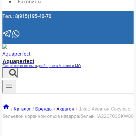
Раковины
Тел.:
8(915)195-40-70
Aquaperfect
Сантехника по выгодной цене в Москве и МО
/
Каталог
/
Бренды
/
Акватон
/
Шкаф Акватон Сакура с
бельевой корзиной ольха наварра/белый 1A220703SKW80