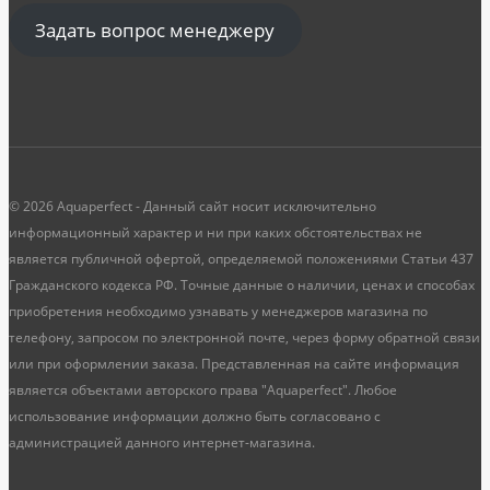
Задать вопрос менеджеру
© 2026 Aquaperfect - Данный сайт носит исключительно
информационный характер и ни при каких обстоятельствах не
является публичной офертой, определяемой положениями Статьи 437
Гражданского кодекса РФ. Точные данные о наличии, ценах и способах
приобретения необходимо узнавать у менеджеров магазина по
телефону, запросом по электронной почте, через форму обратной связи
или при оформлении заказа. Представленная на сайте информация
является объектами авторского права "Aquaperfect". Любое
использование информации должно быть согласовано с
администрацией данного интернет-магазина.