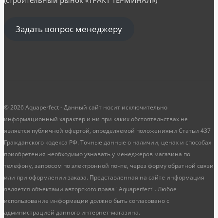
Задать вопрос менеджеру
© 2026 Aquaperfect - Данный сайт носит исключительно
информационный характер и ни при каких обстоятельствах не
является публичной офертой, определяемой положениями Статьи 437
Гражданского кодекса РФ. Точные данные о наличии, ценах и способах
приобретения необходимо узнавать у менеджеров магазина по
телефону, запросом по электронной почте, через форму обратной связи
или при оформлении заказа. Представленная на сайте информация
является объектами авторского права "Aquaperfect". Любое
использование информации должно быть согласовано с
администрацией данного интернет-магазина.