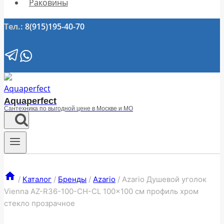
Раковины
Тел.:
8(915)195-40-70
Aquaperfect
Сантехника по выгодной цене в Москве и МО
/
Каталог
/
Бренды
/
Azario
/
Azario Душевой уголок
Vienna AZ-R36-100-CH-CL 100×100 см профиль хром
стекло прозрачное