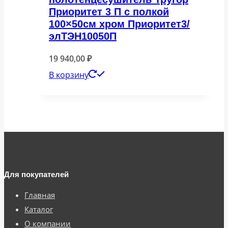
Приоритет 3 П с полкой
100×50см хром Приоритет3/
элТЭН10050П
19 940,00
₽
В корзину
Для покупателей
Главная
Каталог
О компании