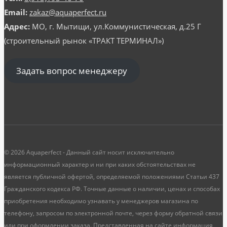
Email:
zakaz@aquaperfect.ru
Адрес:
МО, г. Мытищи, ул.Коммунистическая, д.25 Г
(строительный рынок «ТРАКТ ТЕРМИНАЛ»)
Задать вопрос менеджеру
© 2026 Aquaperfect - Данный сайт носит исключительно
информационный характер и ни при каких обстоятельствах не
является публичной офертой, определяемой положениями Статьи 437
Гражданского кодекса РФ. Точные данные о наличии, ценах и способах
приобретения необходимо узнавать у менеджеров магазина по
телефону, запросом по электронной почте, через форму обратной связи
или при оформлении заказа. Представленная на сайте информация