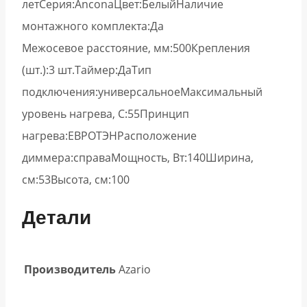
летСерия:AnconaЦвет:БелыйНаличие
монтажного комплекта:Да
Межосевое расстояние, мм:500Крепления
(шт.):3 шт.Таймер:ДаТип
подключения:универсальноеМаксимальный
уровень нагрева, С:55Принцип
нагрева:ЕВРОТЭНРасположение
диммера:справаМощность, Вт:140Ширина,
см:53Высота, см:100
Детали
Производитель
Azario