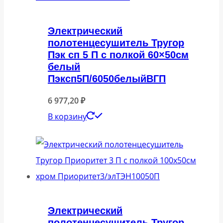
Электрический
полотенцесушитель Тругор
Пэк сп 5 П с полкой 60×50см
белый
Пэксп5П/6050белыйВГП
6 977,20
₽
В корзину
Электрический
полотенцесушитель Тругор