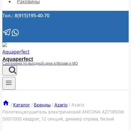
Раковины
Тел.:
8(915)195-40-70
Aquaperfect
Сантехника по выгодной цене в Москве и МО
/
Каталог
/
Бренды
/
Azario
/
Azario
Полотенцесушитель электрический ANCONA AZ71850W
500/1000 квадрат, 12 секций, диммер справа, белый