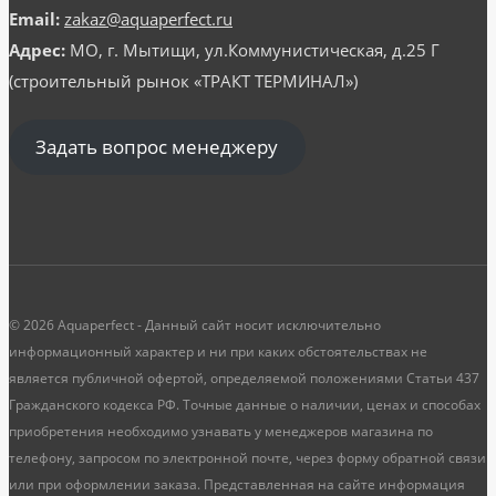
Email:
zakaz@aquaperfect.ru
Адрес:
МО, г. Мытищи, ул.Коммунистическая, д.25 Г
(строительный рынок «ТРАКТ ТЕРМИНАЛ»)
Задать вопрос менеджеру
© 2026 Aquaperfect - Данный сайт носит исключительно
информационный характер и ни при каких обстоятельствах не
является публичной офертой, определяемой положениями Статьи 437
Гражданского кодекса РФ. Точные данные о наличии, ценах и способах
приобретения необходимо узнавать у менеджеров магазина по
телефону, запросом по электронной почте, через форму обратной связи
или при оформлении заказа. Представленная на сайте информация