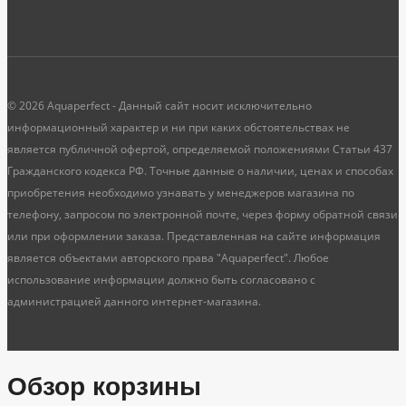
© 2026 Aquaperfect - Данный сайт носит исключительно
информационный характер и ни при каких обстоятельствах не
является публичной офертой, определяемой положениями Статьи 437
Гражданского кодекса РФ. Точные данные о наличии, ценах и способах
приобретения необходимо узнавать у менеджеров магазина по
телефону, запросом по электронной почте, через форму обратной связи
или при оформлении заказа. Представленная на сайте информация
является объектами авторского права "Aquaperfect". Любое
использование информации должно быть согласовано с
администрацией данного интернет-магазина.
Обзор корзины